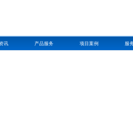
资讯
产品服务
项目案例
服
土壤根系采暖
来源：
华体线上平台-华体online(中国)
日期：