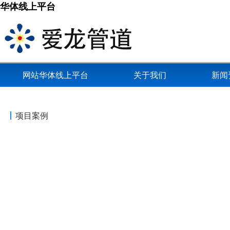
华体线上平台
网站华体线上平台
关于我们
新闻
项目案例