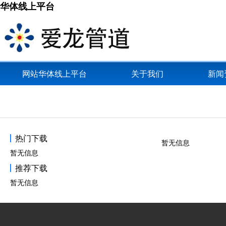
华体线上平台
网站华体线上平台
关于我们
新闻
热门下载
暂无信息
暂无信息
推荐下载
暂无信息