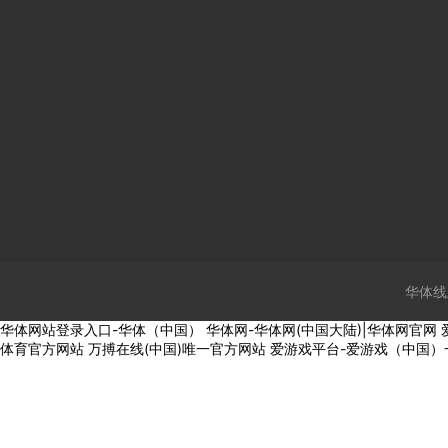
400-003
工作时间：9:00-17:
联系人：王总
地址：英国曼彻斯特
扫一扫，关注我们最新消息
华体线上
华体网站登录入口-华体（中国）
华体网-华体网(中国大陆)|华体网官网
体育官方网站
万搏在线(中国)唯一官方网站
爱游戏平台-爱游戏（中国）