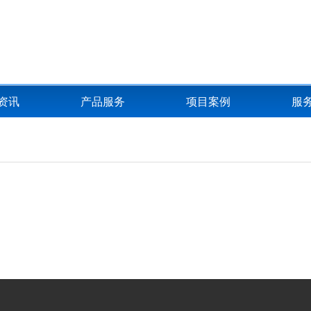
资讯
产品服务
项目案例
服